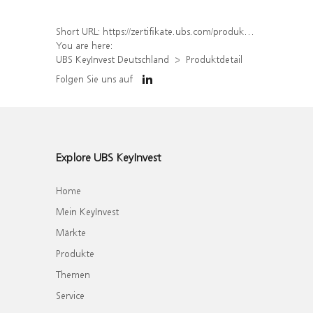
Short URL:
https://zertifikate.ubs.com/produkt/detail/index/isin/DE000UH18F10
You are here:
UBS KeyInvest Deutschland
Produktdetail
Folgen Sie uns auf
Explore UBS KeyInvest
Home
Mein KeyInvest
Märkte
Produkte
Themen
Service