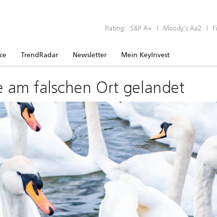
Rating:
S&P A+
|
Moody’s Aa2
|
F
ice
TrendRadar
Newsletter
Mein KeyInvest
e am falschen Ort gelandet