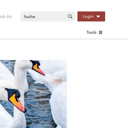
itch AA
Login
Tools